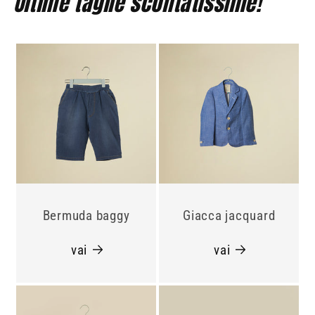
Ultime taglie scontatissime!
Bermuda baggy
Giacca jacquard
vai
vai