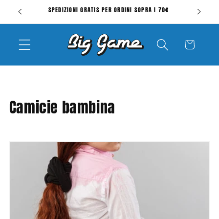
Vai
SPEDIZIONI GRATIS PER ORDINI SOPRA I 70€
V
direttamente
ai contenuti
Carrello
C
Camicie bambina
o
l
l
e
z