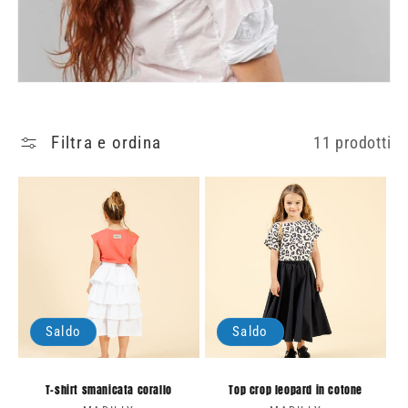
i
o
n
e
:
Filtra e ordina
11 prodotti
Saldo
Saldo
T-shirt smanicata corallo
Top crop leopard in cotone