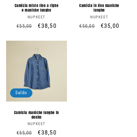
Camicia misto lino a righe
Camicia in lino maniche
e maniche lunghe
lunghe
NUPKEET
Produttore:
NUPKEET
Produttore:
Prezzo
Prezzo
€38,50
Prezzo
Prezzo
€35,00
€55,00
€50,00
di
scontato
di
scontato
listino
listino
Saldo
Camicia maniche lunghe in
denim
NUPKEET
Produttore:
Prezzo
Prezzo
€38,50
€55,00