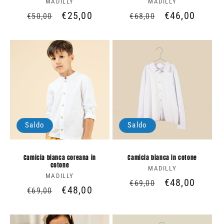
MADILLY
Produttore:
MADILLY
Produttore:
Prezzo
Prezzo
€25,00
Prezzo
Prezzo
€46,00
€50,00
€68,00
di
scontato
di
scontato
listino
listino
Saldo
Saldo
Camicia bianca coreana in
Camicia bianca in cotone
cotone
MADILLY
Produttore:
MADILLY
Produttore:
Prezzo
Prezzo
€48,00
€69,00
Prezzo
Prezzo
€48,00
€69,00
di
scontato
di
scontato
listino
listino