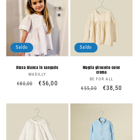
Saldo
Saldo
Blusa bianca in sangallo
Maglia girocollo color
crema
MADILLY
Produttore:
BE FOR ALL
Produttore:
Prezzo
Prezzo
€56,00
€80,00
Prezzo
Prezzo
€38,50
€55,00
di
scontato
di
scontato
listino
listino