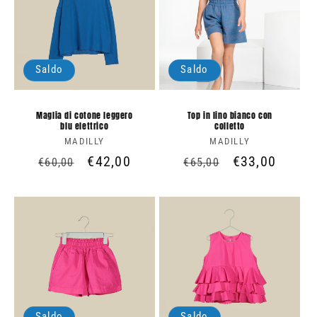
Saldo
Saldo
Maglia di cotone leggero
Top in lino bianco con
blu elettrico
colletto
MADILLY
Produttore:
MADILLY
Produttore:
Prezzo
Prezzo
€42,00
Prezzo
Prezzo
€33,00
€60,00
€65,00
di
scontato
di
scontato
listino
listino
Saldo
Saldo