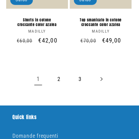
Shorts in cotone
Top smanicato in cotone
croccante color azalea
croccante color azalea
MADILLY
Produttore:
MADILLY
Produttore:
Prezzo
Prezzo
€42,00
Prezzo
Prezzo
€49,00
€60,00
€70,00
di
scontato
di
scontato
listino
listino
1
2
3
Quick links
Domande frequenti