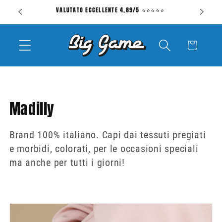
Vai
 70€
VALUTATO ECCELLENTE 4,89/5 ⭐⭐⭐⭐⭐
CON
direttamente
ai contenuti
Carrello
C
Madilly
o
Brand 100% italiano. Capi dai tessuti pregiati
l
e morbidi, colorati, per le occasioni speciali
l
ma anche per tutti i giorni!
e
z