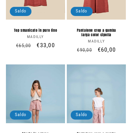
Saldo
Saldo
Top smanicato in puro lino
Pantalone crop a gamba
larga color cipolla
MADILLY
Produttore:
MADILLY
Produttore:
Prezzo
Prezzo
€33,00
€65,00
Prezzo
Prezzo
€60,00
€90,00
di
scontato
di
scontato
listino
listino
Saldo
Saldo