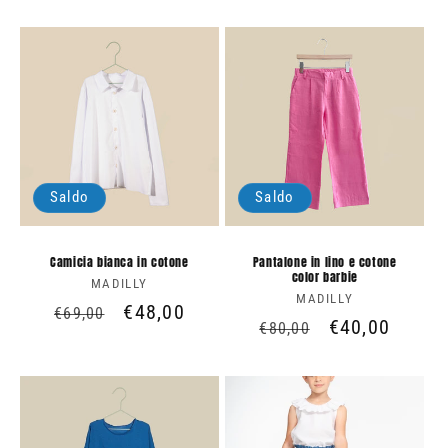
di
scontato
di
scontato
listino
listino
Saldo
Saldo
Camicia bianca in cotone
Pantalone in lino e cotone
color barbie
MADILLY
Produttore:
MADILLY
Produttore:
Prezzo
Prezzo
€48,00
€69,00
Prezzo
Prezzo
€40,00
€80,00
di
scontato
di
scontato
listino
listino