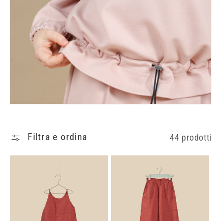
i
o
n
e
:
Filtra e ordina
44 prodotti