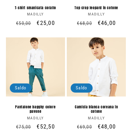
T-shirt smanicata corallo
Top crop leopard in cotone
MADILLY
Produttore:
MADILLY
Produttore:
Prezzo
Prezzo
€25,00
Prezzo
Prezzo
€46,00
€50,00
€68,00
di
scontato
di
scontato
listino
listino
Saldo
Saldo
Pantalone bagghy colore
Camicia bianca coreana in
pavone
cotone
MADILLY
Produttore:
MADILLY
Produttore:
Prezzo
Prezzo
€52,50
Prezzo
Prezzo
€48,00
€75,00
€69,00