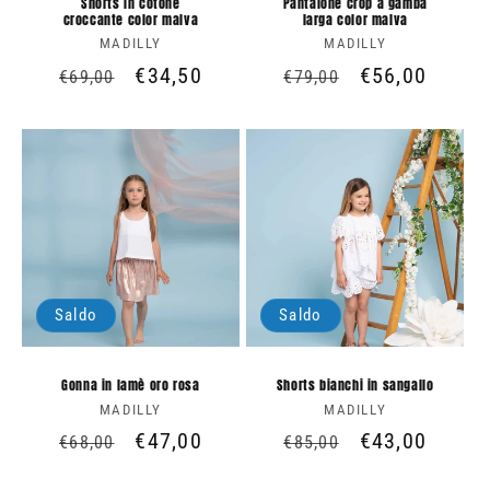
Shorts in cotone
Pantalone crop a gamba
croccante color malva
larga color malva
MADILLY
Produttore:
MADILLY
Produttore:
Prezzo
Prezzo
€34,50
Prezzo
Prezzo
€56,00
€69,00
€79,00
di
scontato
di
scontato
listino
listino
Saldo
Saldo
Gonna in lamè oro rosa
Shorts bianchi in sangallo
MADILLY
Produttore:
MADILLY
Produttore:
Prezzo
Prezzo
€47,00
Prezzo
Prezzo
€43,00
€68,00
€85,00
di
scontato
di
scontato