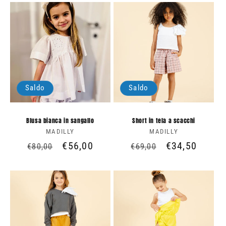
listino
listino
Saldo
Saldo
Blusa bianca in sangallo
Short in tela a scacchi
MADILLY
Produttore:
MADILLY
Produttore:
Prezzo
Prezzo
€56,00
Prezzo
Prezzo
€34,50
€80,00
€69,00
di
scontato
di
scontato
listino
listino