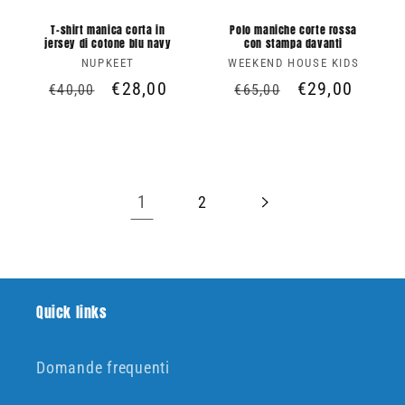
T-shirt manica corta in
Polo maniche corte rossa
jersey di cotone blu navy
con stampa davanti
NUPKEET
Produttore:
WEEKEND HOUSE KIDS
Produttore:
Prezzo
Prezzo
€28,00
Prezzo
Prezzo
€29,00
€40,00
€65,00
di
scontato
di
scontato
listino
listino
1
2
Quick links
Domande frequenti