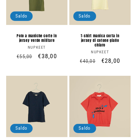
Saldo
Saldo
Polo a maniche corte in
T-shirt manica corta in
jersey verde militare
jersey di cotone giallo
chiaro
NUPKEET
Produttore:
NUPKEET
Produttore:
Prezzo
Prezzo
€38,00
€55,00
Prezzo
Prezzo
€28,00
€40,00
di
scontato
di
scontato
listino
listino
Saldo
Saldo