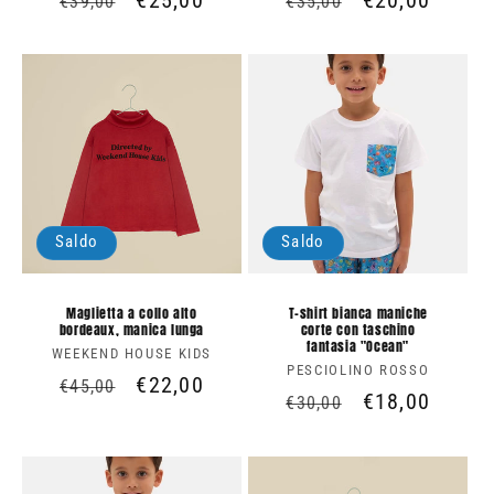
Prezzo
Prezzo
€25,00
Prezzo
Prezzo
€20,00
€39,00
€35,00
di
scontato
di
scontato
listino
listino
Saldo
Saldo
Maglietta a collo alto
T-shirt bianca maniche
bordeaux, manica lunga
corte con taschino
fantasia "Ocean"
WEEKEND HOUSE KIDS
Produttore:
PESCIOLINO ROSSO
Produttore:
Prezzo
Prezzo
€22,00
€45,00
Prezzo
Prezzo
€18,00
€30,00
di
scontato
di
scontato
listino
listino