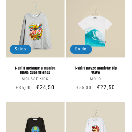
listino
listino
Saldo
Saldo
T-shirt melange a manica
T-shirt mezze maniche Big
lunga Superfriends
Wave
MOUSSE KIDS
Produttore:
MOLO
Produttore:
Prezzo
Prezzo
€24,50
Prezzo
Prezzo
€27,50
€35,00
€55,00
di
scontato
di
scontato
listino
listino