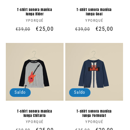
T-shirt sonora manica
T-shirt sonora manica
lunga Rider
lunga Goal
YPORQUÉ
Produttore:
YPORQUÉ
Produttore:
Prezzo
Prezzo
€25,00
Prezzo
Prezzo
€25,00
€39,00
€39,00
di
scontato
di
scontato
listino
listino
Saldo
Saldo
T-shirt sonora manica
T-shirt sonora manica
lunga Chitarra
lunga Formula1
YPORQUÉ
Produttore:
YPORQUÉ
Produttore: