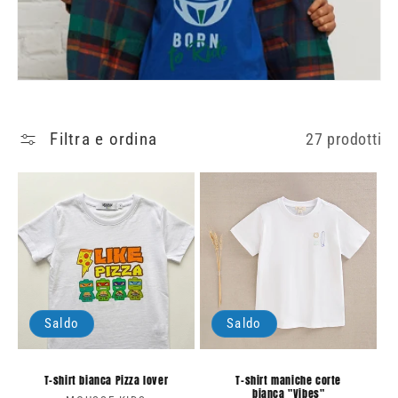
i
o
n
e
:
Filtra e ordina
27 prodotti
Saldo
Saldo
T-shirt bianca Pizza lover
T-shirt maniche corte
bianca "Vibes"