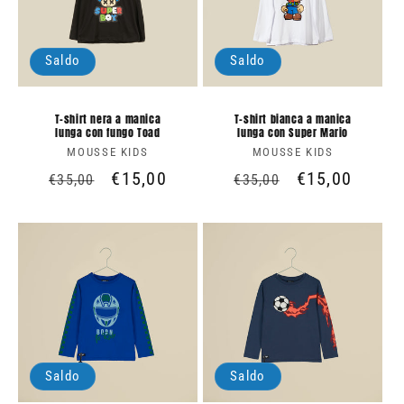
Saldo
Saldo
T-shirt nera a manica
T-shirt bianca a manica
lunga con fungo Toad
lunga con Super Mario
MOUSSE KIDS
Produttore:
MOUSSE KIDS
Produttore:
Prezzo
Prezzo
€15,00
Prezzo
Prezzo
€15,00
€35,00
€35,00
di
scontato
di
scontato
listino
listino
Saldo
Saldo