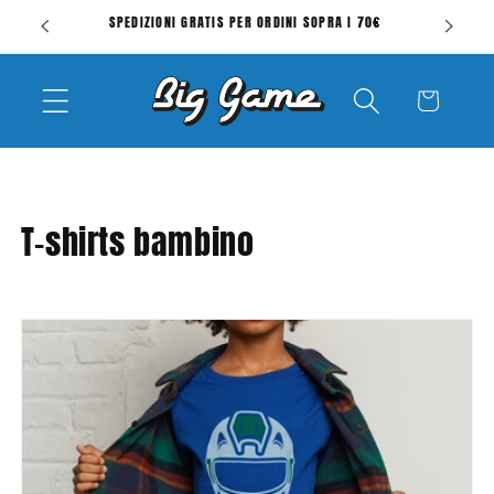
Vai
SPEDIZIONI GRATIS PER ORDINI SOPRA I 70€
direttamente
ai contenuti
Carrello
C
T-shirts bambino
o
l
l
e
z