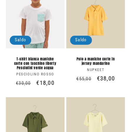
Saldo
Saldo
T-shirt bianca maniche
Polo a maniche corte in
corte con taschino liberty
jersey mandarino
Pesciolini verde acqua
NUPKEET
Produttore:
PESCIOLINO ROSSO
Produttore:
Prezzo
Prezzo
€38,00
€55,00
Prezzo
Prezzo
€18,00
€30,00
di
scontato
di
scontato
listino
listino