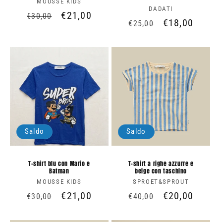
MOUSSE KIDS
Produttore:
DADATI
Produttore:
Prezzo
Prezzo
€21,00
€30,00
Prezzo
Prezzo
€18,00
€25,00
di
scontato
di
scontato
listino
listino
Saldo
Saldo
T-shirt blu con Mario e
T-shirt a righe azzurre e
Batman
beige con taschino
MOUSSE KIDS
Produttore:
SPROET&SPROUT
Produttore:
Prezzo
Prezzo
€21,00
Prezzo
Prezzo
€20,00
€30,00
€40,00
di
scontato
di
scontato