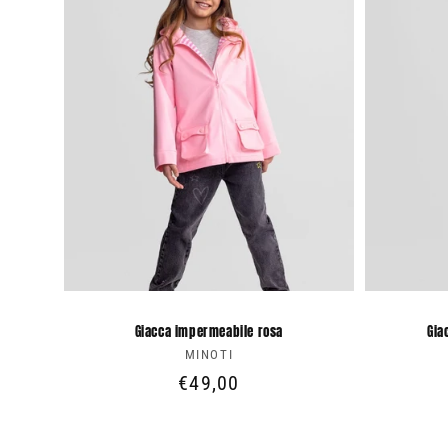
l
e
z
i
o
n
e
Giacca impermeabile rosa
Gia
MINOTI
Produttore:
:
Prezzo
€49,00
di
listino