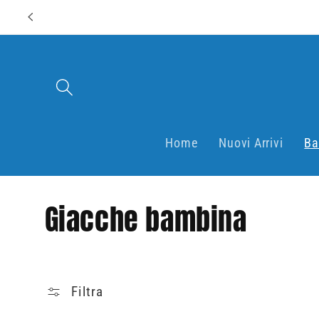
Vai
direttamente
ai contenuti
Home
Nuovi Arrivi
Ba
C
Giacche bambina
o
l
Filtra