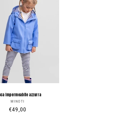
cca impermeabile azzurra
MINOTI
Produttore:
Prezzo
€49,00
di
listino