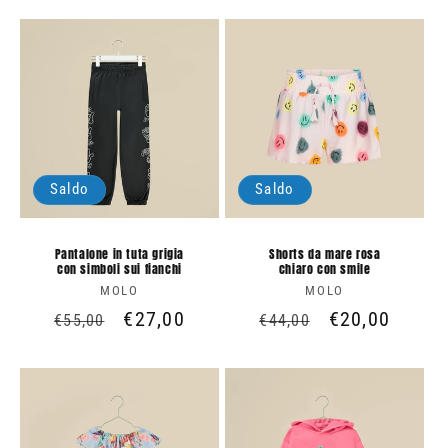
listino
listino
Saldo
Saldo
Pantalone in tuta grigia
Shorts da mare rosa
con simboli sui fianchi
chiaro con smile
MOLO
Produttore:
MOLO
Produttore:
Prezzo
Prezzo
€27,00
Prezzo
Prezzo
€20,00
€55,00
€44,00
di
scontato
di
scontato
listino
listino