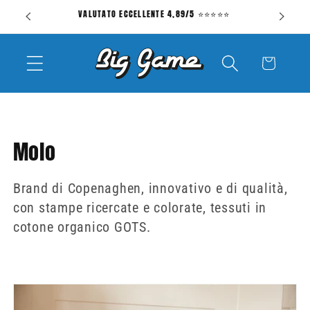
Vai
 70€
VALUTATO ECCELLENTE 4,89/5 ⭐⭐⭐⭐⭐
CON
direttamente
ai contenuti
Carrello
C
Molo
o
Brand di Copenaghen, innovativo e di qualità,
l
con stampe ricercate e colorate, tessuti in
l
cotone organico GOTS.
e
z