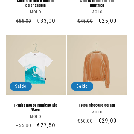
Shorts in lino e cotone
Shorts in cotone blu
color sabbia
elettrico
MOLO
Produttore:
MOLO
Produttore:
Prezzo
Prezzo
€33,00
Prezzo
Prezzo
€25,00
€55,00
€45,00
di
scontato
di
scontato
listino
listino
Saldo
Saldo
T-shirt mezze maniche Big
Felpa girocollo dorata
Wave
MOLO
Produttore:
MOLO
Produttore:
Prezzo
Prezzo
€29,00
€60,00
Prezzo
Prezzo
€27,50
€55,00
di
scontato
di
scontato