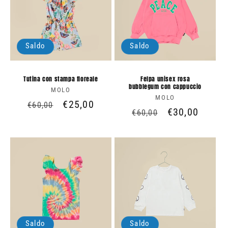
Saldo
Saldo
Tutina con stampa floreale
Felpa unisex rosa
bubblegum con cappuccio
MOLO
Produttore:
MOLO
Produttore:
Prezzo
Prezzo
€25,00
€60,00
Prezzo
Prezzo
€30,00
€60,00
di
scontato
di
scontato
listino
listino
Saldo
Saldo