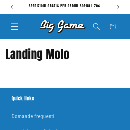
Vai
SPEDIZIONI GRATIS PER ORDINI SOPRA I 70€
V
direttamente
ai contenuti
Carrello
Landing Molo
Quick links
Domande frequenti