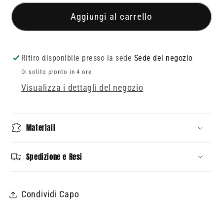
per
per
Leggings
Leggings
Aggiungi al carrello
grigi
grigi
con
con
polpo
polpo
Ritiro disponibile presso la sede
Sede del negozio
con
con
Di solito pronto in 4 ore
cappellino
cappellino
Visualizza i dettagli del negozio
Materiali
Spedizione e Resi
Condividi Capo