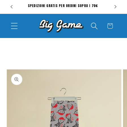
Vai
SPEDIZIONI GRATIS PER ORDINI SOPRA I 70€
V
direttamente
ai contenuti
Carrello
Passa alle
informazioni
sul prodotto