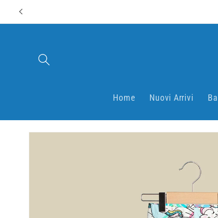
Vai
direttamente
ai contenuti
Home
Nuovi Arrivi
Ba
Passa alle
informazioni
sul prodotto