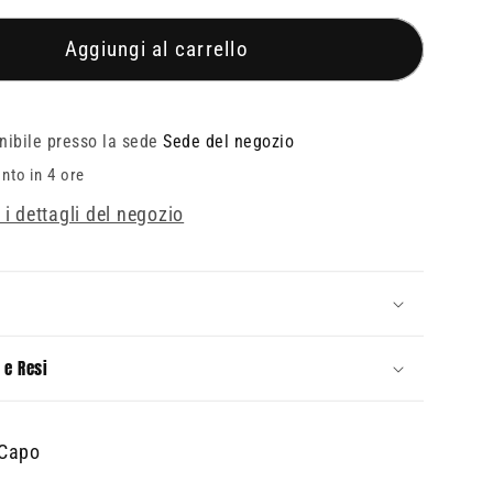
per
gs
Leggings
Aggiungi al carrello
n
Unicorn
onibile presso la sede
Sede del negozio
onto in 4 ore
 i dettagli del negozio
 e Resi
 Capo