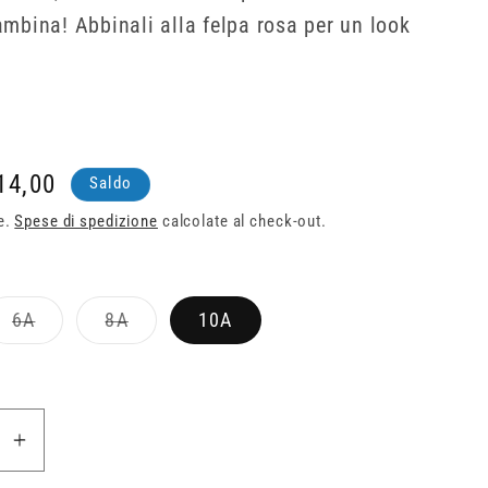
ambina! Abbinali alla felpa rosa per un look
rezzo
14,00
Saldo
contato
e.
Spese di spedizione
calcolate al check-out.
te
Variante
Variante
6A
8A
10A
ta
esaurita
esaurita
o
o
non
non
ibile
disponibile
disponibile
sci
Aumenta
à
quantità