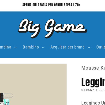
SPEDIZIONI GRATIS PER ORDINI SOPRA I 70€
mbina
Bambino
Acquista per brand
Outl
Mousse K
Leggi
GARANZIA 30 G
Leggings Uni