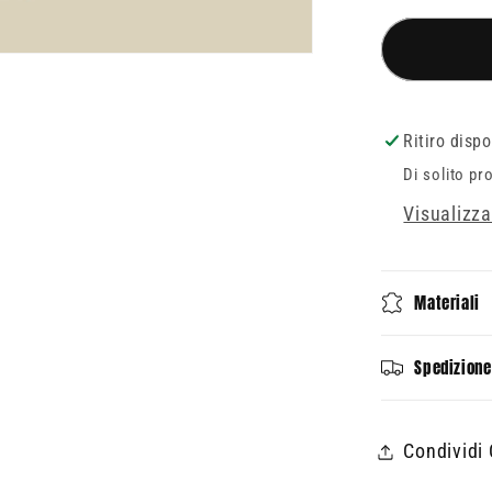
per
Leggin
Unicor
Ritiro disp
Di solito pr
Visualizza
Materiali
Spedizione
Condividi