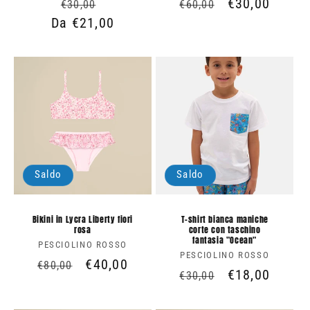
Prezzo
Prezzo
Prezzo
Prezzo
€30,00
€30,00
€60,00
Da €21,00
di
scontato
di
scontato
listino
listino
Saldo
Saldo
Bikini in Lycra Liberty fiori
T-shirt bianca maniche
rosa
corte con taschino
fantasia "Ocean"
PESCIOLINO ROSSO
Produttore:
PESCIOLINO ROSSO
Produttore:
Prezzo
Prezzo
€40,00
€80,00
Prezzo
Prezzo
€18,00
€30,00
di
scontato
di
scontato
listino