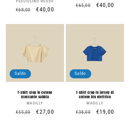
PESCIOLINO ROSSO
Produttore:
Prezzo
Prezzo
€40,00
€65,00
Prezzo
Prezzo
€40,00
€68,00
di
scontato
di
scontato
listino
listino
Saldo
Saldo
T-shirt crop in cotone
T-shirt crop in jersey di
croccante sabbia
cotone blu elettrico
MADILLY
Produttore:
MADILLY
Produttore:
Prezzo
Prezzo
€27,00
Prezzo
Prezzo
€19,00
€55,00
€38,00
di
scontato
di
scontato
listino
listino