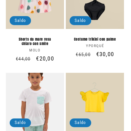
Saldo
Saldo
Shorts da mare rosa
Costume trikini con palme
chiaro con smile
YPORQUÉ
Produttore:
MOLO
Produttore:
Prezzo
Prezzo
€30,00
€65,00
Prezzo
Prezzo
€20,00
€44,00
di
scontato
di
scontato
listino
listino
Saldo
Saldo