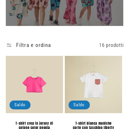
i
o
n
e
:
Filtra e ordina
16 prodotti
Saldo
Saldo
T-shirt crop in jersey di
T-shirt bianca maniche
cotone color peonia
corte con taschino liberty