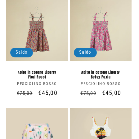
listino
Saldo
Saldo
Abito in cotone Liberty
Abito in cotone Liberty
Fiori Rossi
Betsy Fuxia
PESCIOLINO ROSSO
Produttore:
PESCIOLINO ROSSO
Produttore:
Prezzo
Prezzo
€45,00
Prezzo
Prezzo
€45,00
€75,00
€75,00
di
scontato
di
scontato
listino
listino