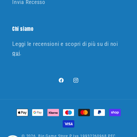
Invia Recesso
Chi siamo
Leggi le recensioni e scopri di più su di noi
qui
.
Facebook
Instagram
Metodi
di
pagamento
© 2026,
Big Game Store
P.Iva 19932260968 PEC