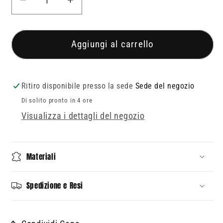
Diminuisci
Aumenta
quantità
quantità
per
per
Cappellino
Cappellino
Aggiungi al carrello
in
in
cotone
cotone
bio
bio
Ritiro disponibile presso la sede
Sede del negozio
fantasia
fantasia
Di solito pronto in 4 ore
London
London
Visualizza i dettagli del negozio
Materiali
Spedizione e Resi