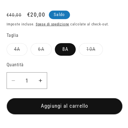
Prezzo
Prezzo
€20,00
Saldo
€40,00
di
scontato
Imposte incluse.
Spese di spedizione
calcolate al check-out.
listino
Taglia
Variante
Variante
Variante
4A
6A
8A
10A
esaurita
esaurita
esaurita
o
o
o
non
non
non
Quantità
Quantità
disponibile
disponibile
disponibile
Diminuisci
Aumenta
quantità
quantità
per
per
T-
T-
Aggiungi al carrello
shirt
shirt
a
a