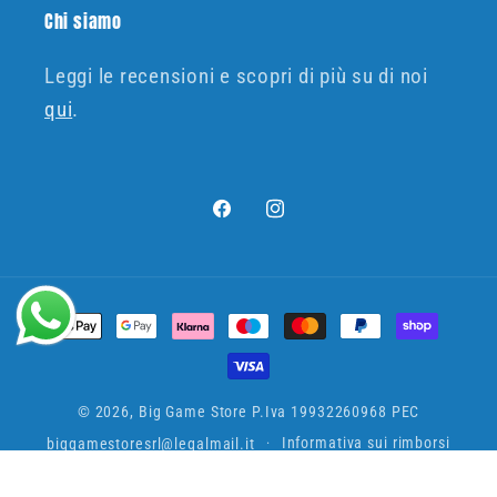
Chi siamo
Leggi le recensioni e scopri di più su di noi
qui
.
Facebook
Instagram
Metodi
di
pagamento
© 2026,
Big Game Store
P.Iva 19932260968 PEC
biggamestoresrl@legalmail.it
Informativa sui rimborsi
Informativa sulla privacy
Termini e condizioni del servizio