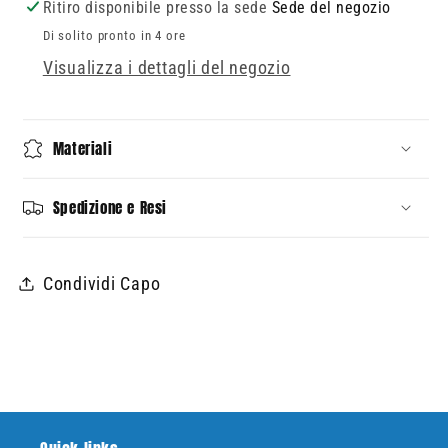
righe
righe
Ritiro disponibile presso la sede
Sede del negozio
azzurre
azzurre
Di solito pronto in 4 ore
e
e
Visualizza i dettagli del negozio
beige
beige
con
con
taschino
taschino
Materiali
Spedizione e Resi
Condividi Capo