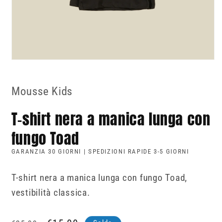
Apri
contenuti
multimediali
1
Mousse Kids
in
finestra
modale
T-shirt nera a manica lunga con
fungo Toad
GARANZIA 30 GIORNI | SPEDIZIONI RAPIDE 3-5 GIORNI
T-shirt nera a manica lunga con fungo Toad,
vestibilità classica.