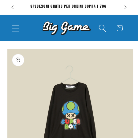
Vai
SPEDIZIONI GRATIS PER ORDINI SOPRA I 70€
V
direttamente
ai contenuti
Carrello
Passa alle
informazioni
sul prodotto