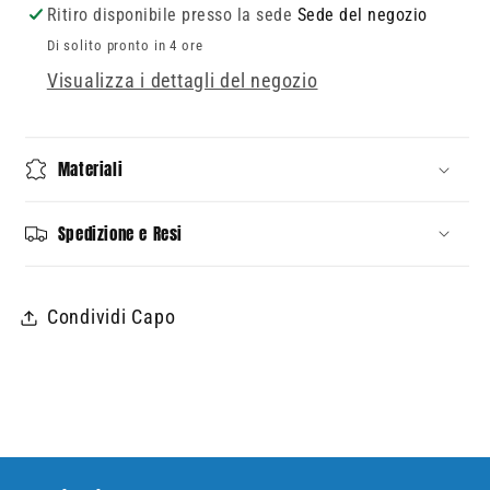
a
a
Ritiro disponibile presso la sede
Sede del negozio
manica
manica
Di solito pronto in 4 ore
lunga
lunga
Visualizza i dettagli del negozio
con
con
fungo
fungo
Toad
Toad
Materiali
Spedizione e Resi
Condividi Capo